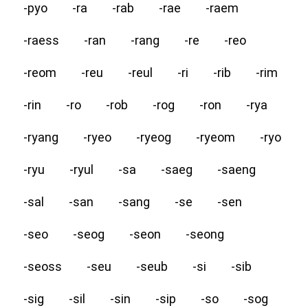
-pyo
-ra
-rab
-rae
-raem
-raess
-ran
-rang
-re
-reo
-reom
-reu
-reul
-ri
-rib
-rim
-rin
-ro
-rob
-rog
-ron
-rya
-ryang
-ryeo
-ryeog
-ryeom
-ryo
-ryu
-ryul
-sa
-saeg
-saeng
-sal
-san
-sang
-se
-sen
-seo
-seog
-seon
-seong
-seoss
-seu
-seub
-si
-sib
-sig
-sil
-sin
-sip
-so
-sog