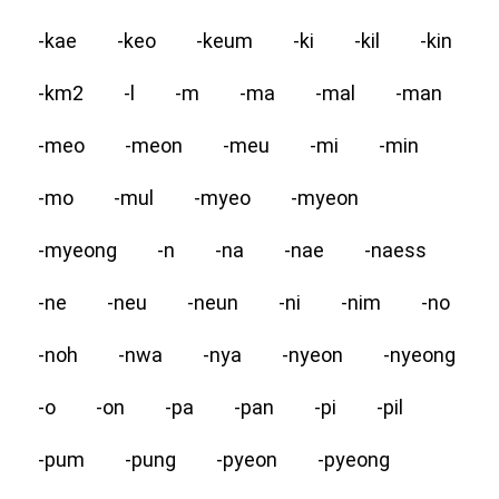
-kae
-keo
-keum
-ki
-kil
-kin
-km2
-l
-m
-ma
-mal
-man
-meo
-meon
-meu
-mi
-min
-mo
-mul
-myeo
-myeon
-myeong
-n
-na
-nae
-naess
-ne
-neu
-neun
-ni
-nim
-no
-noh
-nwa
-nya
-nyeon
-nyeong
-o
-on
-pa
-pan
-pi
-pil
-pum
-pung
-pyeon
-pyeong