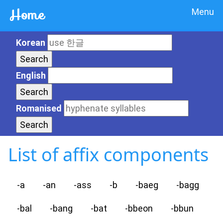
Home
Menu
Korean
English
Romanised
List of affix components
-a
-an
-ass
-b
-baeg
-bagg
-bal
-bang
-bat
-bbeon
-bbun