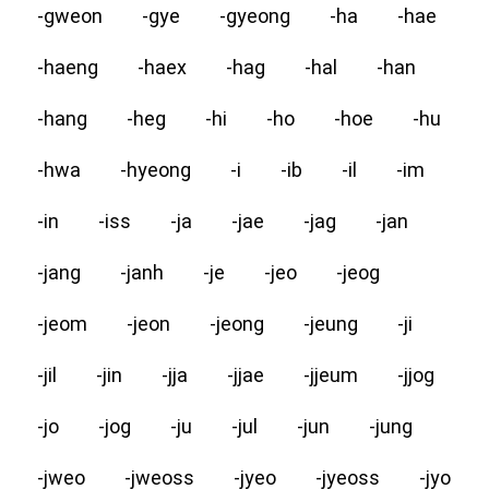
-gweon
-gye
-gyeong
-ha
-hae
-haeng
-haex
-hag
-hal
-han
-hang
-heg
-hi
-ho
-hoe
-hu
-hwa
-hyeong
-i
-ib
-il
-im
-in
-iss
-ja
-jae
-jag
-jan
-jang
-janh
-je
-jeo
-jeog
-jeom
-jeon
-jeong
-jeung
-ji
-jil
-jin
-jja
-jjae
-jjeum
-jjog
-jo
-jog
-ju
-jul
-jun
-jung
-jweo
-jweoss
-jyeo
-jyeoss
-jyo